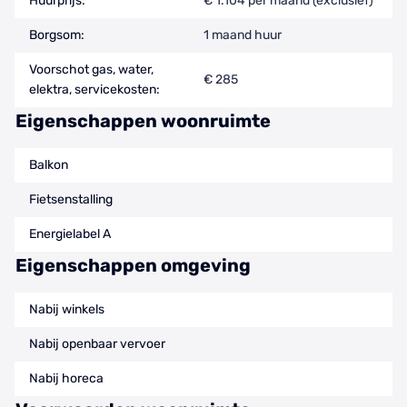
Huurprijs:
€ 1.104 per maand (exclusief)
Borgsom:
1 maand huur
Voorschot gas, water,
€ 285
elektra, servicekosten:
Eigenschappen woonruimte
Balkon
Fietsenstalling
Energielabel A
Eigenschappen omgeving
Nabij winkels
Nabij openbaar vervoer
Nabij horeca