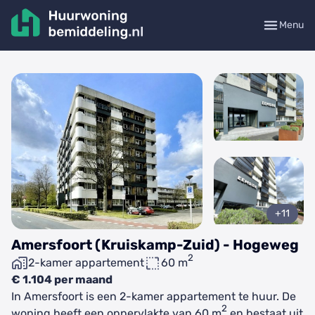
Menu
+11
Amersfoort (Kruiskamp-Zuid) - Hogeweg
2
2-kamer appartement
60 m
€ 1.104 per maand
In Amersfoort is een 2-kamer appartement te huur. De
2
woning heeft een oppervlakte van 60 m
en bestaat uit