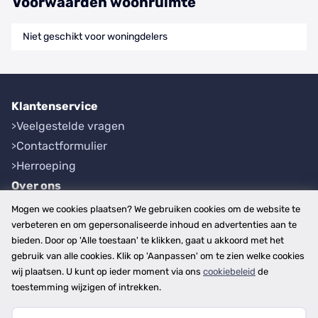
Voorwaarden woonruimte
Niet geschikt voor woningdelers
Klantenservice
Veelgestelde vragen
Contactformulier
Herroeping
Over ons
Bedrijfsgegevens
Mogen we cookies plaatsen? We gebruiken cookies om de website te
Werkwijze
verbeteren en om gepersonaliseerde inhoud en advertenties aan te
bieden. Door op 'Alle toestaan' te klikken, gaat u akkoord met het
Overzichten
gebruik van alle cookies. Klik op 'Aanpassen' om te zien welke cookies
Plaatsen
wij plaatsen. U kunt op ieder moment via ons
cookiebeleid
de
Provincies
toestemming wijzigen of intrekken.