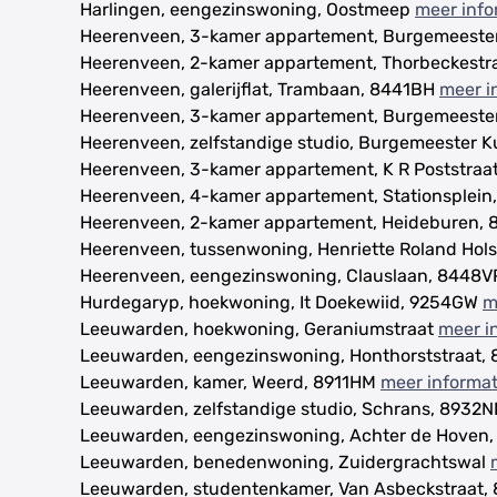
Harlingen, eengezinswoning, Oostmeep
meer info
Heerenveen, 3-kamer appartement, Burgemeeste
Heerenveen, 2-kamer appartement, Thorbeckestr
Heerenveen, galerijflat, Trambaan, 8441BH
meer i
Heerenveen, 3-kamer appartement, Burgemeeste
Heerenveen, zelfstandige studio, Burgemeester 
Heerenveen, 3-kamer appartement, K R Poststraa
Heerenveen, 4-kamer appartement, Stationsplein
Heerenveen, 2-kamer appartement, Heideburen,
Heerenveen, tussenwoning, Henriette Roland Ho
Heerenveen, eengezinswoning, Clauslaan, 8448
Hurdegaryp, hoekwoning, It Doekewiid, 9254GW
m
Leeuwarden, hoekwoning, Geraniumstraat
meer i
Leeuwarden, eengezinswoning, Honthorststraat,
Leeuwarden, kamer, Weerd, 8911HM
meer informat
Leeuwarden, zelfstandige studio, Schrans, 8932
Leeuwarden, eengezinswoning, Achter de Hoven
Leeuwarden, benedenwoning, Zuidergrachtswal
Leeuwarden, studentenkamer, Van Asbeckstraat