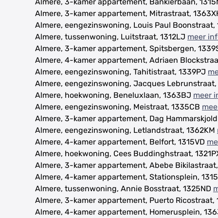
Almere, 3-kamer appartement, Bankierbaan, 131
Almere, 3-kamer appartement, Mitrastraat, 1363
Almere, eengezinswoning, Louis Paul Boonstraat,
Almere, tussenwoning, Luitstraat, 1312LJ
meer in
Almere, 3-kamer appartement, Spitsbergen, 133
Almere, 4-kamer appartement, Adriaen Blockstraa
Almere, eengezinswoning, Tahitistraat, 1339PJ
me
Almere, eengezinswoning, Jacques Lebrunstraat
Almere, hoekwoning, Beneluxlaan, 1363BJ
meer i
Almere, eengezinswoning, Meistraat, 1335CB
meer
Almere, 3-kamer appartement, Dag Hammarskjol
Almere, eengezinswoning, Letlandstraat, 1362KM
Almere, 4-kamer appartement, Belfort, 1315VD
me
Almere, hoekwoning, Cees Buddinghstraat, 1321
Almere, 3-kamer appartement, Abebe Bikilastraat
Almere, 4-kamer appartement, Stationsplein, 131
Almere, tussenwoning, Annie Bosstraat, 1325ND
m
Almere, 3-kamer appartement, Puerto Ricostraat
Almere, 4-kamer appartement, Homerusplein, 13