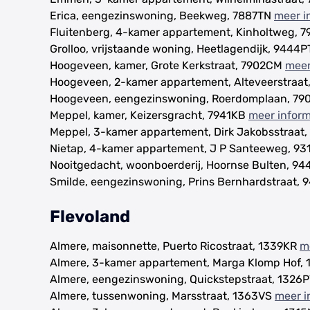
Erica, eengezinswoning, Beekweg, 7887TN
meer i
Fluitenberg, 4-kamer appartement, Kinholtweg, 
Grolloo, vrijstaande woning, Heetlagendijk, 9444
Hoogeveen, kamer, Grote Kerkstraat, 7902CM
meer
Hoogeveen, 2-kamer appartement, Alteveerstraa
Hoogeveen, eengezinswoning, Roerdomplaan, 7
Meppel, kamer, Keizersgracht, 7941KB
meer inform
Meppel, 3-kamer appartement, Dirk Jakobsstraat
Nietap, 4-kamer appartement, J P Santeeweg, 9
Nooitgedacht, woonboerderij, Hoornse Bulten, 9
Smilde, eengezinswoning, Prins Bernhardstraat,
Flevoland
Almere, maisonnette, Puerto Ricostraat, 1339KR
m
Almere, 3-kamer appartement, Marga Klomp Hof,
Almere, eengezinswoning, Quickstepstraat, 1326
Almere, tussenwoning, Marsstraat, 1363VS
meer i