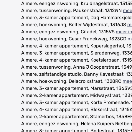
Almere, eengezinswoning, Kruidnagelstraat, 131
Almere, tussenwoning, Paukenstraat, 1312WN
mee
Almere, 3-kamer appartement, Dag Hammarskjol
Almere, hoekwoning, Belter Wijdestraat, 1316JS
me
Almere, eengezinswoning, Citadel, 1315VS
meer i
Almere, hoekwoning, Cesar Franckweg, 1323CD
m
Almere, 4-kamer appartement, Koperslagerhof, 1
Almere, 3-kamer appartement, Sieradenweg, 13
Almere, 4-kamer appartement, Koetsierbaan, 131
Almere, tussenwoning, Anna J Cooperstraat, 13
Almere, zelfstandige studio, Danny Kayestraat, 
Almere, hoekwoning, Delacroixstraat, 1328RC
meer
Almere, 3-kamer appartement, Marsstraat, 1363V
Almere, 2-kamer appartement, Midwaystraat, 13
Almere, 3-kamer appartement, Korte Promenade
Almere, 4-kamer appartement, Blekerstraat, 131
Almere, 2-kamer appartement, Stamerbos, 1358E
Almere, eengezinswoning, Helena Kuipers Rietber
Almere, 3-kamer appartement, Bodestraat, 1315