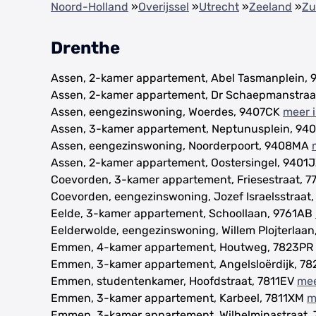
Noord-Holland
»
Overijssel
»
Utrecht
»
Zeeland
»
Zu
Drenthe
Assen, 2-kamer appartement, Abel Tasmanplein,
Assen, 2-kamer appartement, Dr Schaepmanstra
Assen, eengezinswoning, Woerdes, 9407CK
meer 
Assen, 3-kamer appartement, Neptunusplein, 94
Assen, eengezinswoning, Noorderpoort, 9408MA
Assen, 2-kamer appartement, Oostersingel, 9401
Coevorden, 3-kamer appartement, Friesestraat, 
Coevorden, eengezinswoning, Jozef Israelsstraat
Eelde, 3-kamer appartement, Schoollaan, 9761AB
Eelderwolde, eengezinswoning, Willem Plojterlaa
Emmen, 4-kamer appartement, Houtweg, 7823PR
Emmen, 3-kamer appartement, Angelsloërdijk, 7
Emmen, studentenkamer, Hoofdstraat, 7811EV
mee
Emmen, 3-kamer appartement, Karbeel, 7811XM
m
Emmen, 3-kamer appartement, Wilhelminastraat,