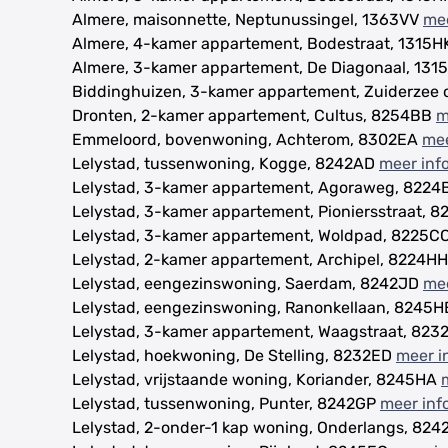
Almere, maisonnette, Neptunussingel, 1363VV
mee
Almere, 4-kamer appartement, Bodestraat, 1315
Almere, 3-kamer appartement, De Diagonaal, 13
Biddinghuizen, 3-kamer appartement, Zuiderzee 
Dronten, 2-kamer appartement, Cultus, 8254BB
m
Emmeloord, bovenwoning, Achterom, 8302EA
mee
Lelystad, tussenwoning, Kogge, 8242AD
meer inf
Lelystad, 3-kamer appartement, Agoraweg, 822
Lelystad, 3-kamer appartement, Pioniersstraat, 
Lelystad, 3-kamer appartement, Woldpad, 8225C
Lelystad, 2-kamer appartement, Archipel, 8224H
Lelystad, eengezinswoning, Saerdam, 8242JD
mee
Lelystad, eengezinswoning, Ranonkellaan, 8245
Lelystad, 3-kamer appartement, Waagstraat, 82
Lelystad, hoekwoning, De Stelling, 8232ED
meer i
Lelystad, vrijstaande woning, Koriander, 8245HA
Lelystad, tussenwoning, Punter, 8242GP
meer inf
Lelystad, 2-onder-1 kap woning, Onderlangs, 82