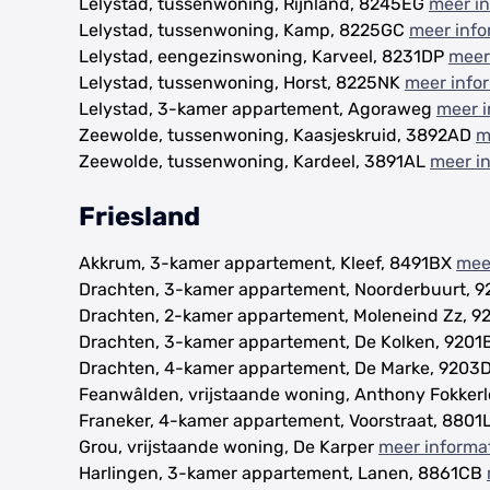
Lelystad, tussenwoning, Rijnland, 8245EG
meer in
Lelystad, tussenwoning, Kamp, 8225GC
meer info
Lelystad, eengezinswoning, Karveel, 8231DP
meer
Lelystad, tussenwoning, Horst, 8225NK
meer info
Lelystad, 3-kamer appartement, Agoraweg
meer i
Zeewolde, tussenwoning, Kaasjeskruid, 3892AD
m
Zeewolde, tussenwoning, Kardeel, 3891AL
meer i
Friesland
Akkrum, 3-kamer appartement, Kleef, 8491BX
mee
Drachten, 3-kamer appartement, Noorderbuurt, 
Drachten, 2-kamer appartement, Moleneind Zz, 
Drachten, 3-kamer appartement, De Kolken, 920
Drachten, 4-kamer appartement, De Marke, 920
Feanwâlden, vrijstaande woning, Anthony Fokker
Franeker, 4-kamer appartement, Voorstraat, 8801
Grou, vrijstaande woning, De Karper
meer informa
Harlingen, 3-kamer appartement, Lanen, 8861CB