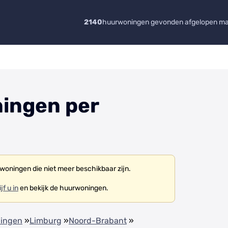
2140
huurwoningen gevonden afgelopen m
ingen per
woningen die niet meer beschikbaar zijn.
jf u in
en bekijk de huurwoningen.
ningen
»
Limburg
»
Noord-Brabant
»