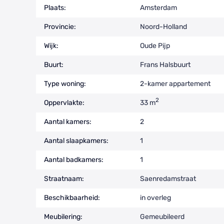
Plaats:
Amsterdam
Provincie:
Noord-Holland
Wijk:
Oude Pijp
Buurt:
Frans Halsbuurt
Type woning:
2-kamer appartement
2
Oppervlakte:
33 m
Aantal kamers:
2
Aantal slaapkamers:
1
Aantal badkamers:
1
Straatnaam:
Saenredamstraat
Beschikbaarheid:
in overleg
Meubilering:
Gemeubileerd