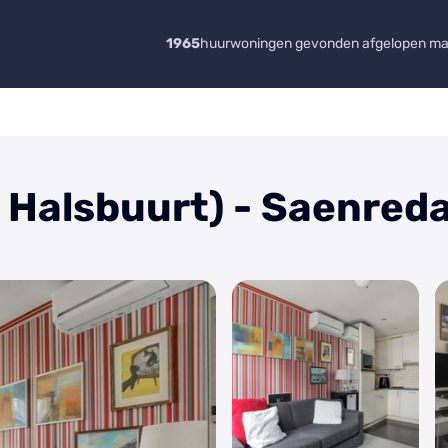
1965
huurwoningen gevonden afgelopen m
Halsbuurt) - Saenred