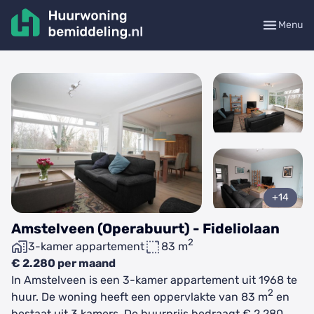
Menu
+14
Amstelveen (Operabuurt) - Fideliolaan
2
3-kamer appartement
83 m
€ 2.280 per maand
In Amstelveen is een 3-kamer appartement uit 1968 te
2
huur. De woning heeft een oppervlakte van 83 m
en
bestaat uit 3 kamers. De huurprijs bedraagt € 2.280