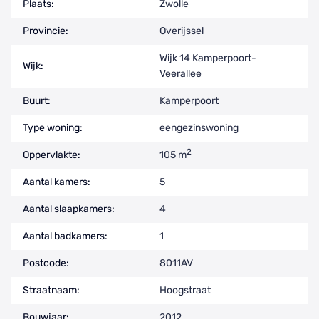
Plaats:
Zwolle
Provincie:
Overijssel
Wijk 14 Kamperpoort-
Wijk:
Veerallee
Buurt:
Kamperpoort
Type woning:
eengezinswoning
2
Oppervlakte:
105 m
Aantal kamers:
5
Aantal slaapkamers:
4
Aantal badkamers:
1
Postcode:
8011AV
Straatnaam:
Hoogstraat
Bouwjaar:
2012