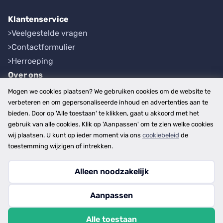
Klantenservice
Veelgestelde vragen
Contactformulier
Herroeping
Over ons
Bedrijfsgegevens
Mogen we cookies plaatsen? We gebruiken cookies om de website te
Werkwijze
verbeteren en om gepersonaliseerde inhoud en advertenties aan te
bieden. Door op 'Alle toestaan' te klikken, gaat u akkoord met het
Overzichten
gebruik van alle cookies. Klik op 'Aanpassen' om te zien welke cookies
Plaatsen
wij plaatsen. U kunt op ieder moment via ons
cookiebeleid
de
Provincies
toestemming wijzigen of intrekken.
Alleen noodzakelijk
Copyright © 2026
Aanpassen
disclaimer
privacy- en cookiebeleid
Alle toestaan