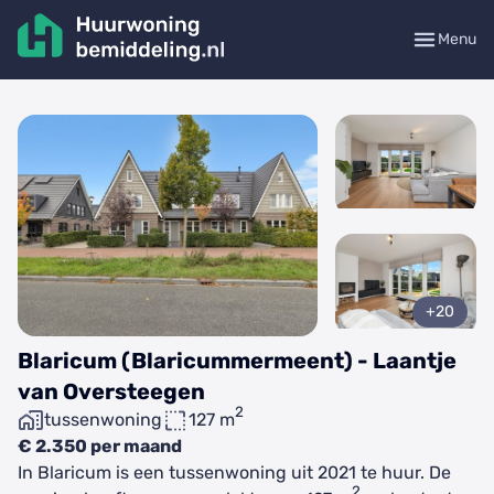
Menu
+20
Blaricum (Blaricummermeent) - Laantje
van Oversteegen
2
tussenwoning
127 m
€ 2.350 per maand
In Blaricum is een tussenwoning uit 2021 te huur. De
2