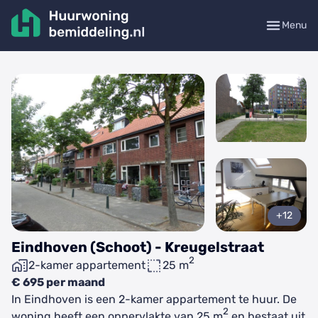
Menu
+12
Eindhoven (Schoot) - Kreugelstraat
2
2-kamer appartement
25 m
€ 695 per maand
In Eindhoven is een 2-kamer appartement te huur. De
2
woning heeft een oppervlakte van 25 m
en bestaat uit