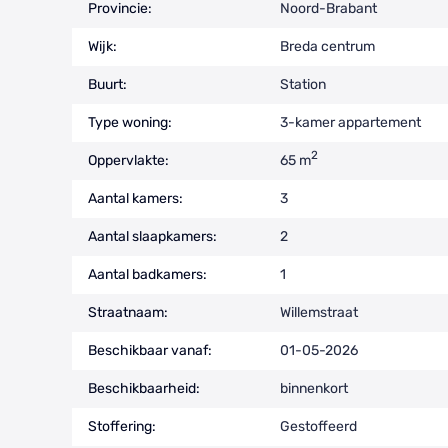
Provincie:
Noord-Brabant
Wijk:
Breda centrum
Buurt:
Station
Type woning:
3-kamer appartement
2
Oppervlakte:
65 m
Aantal kamers:
3
Aantal slaapkamers:
2
Aantal badkamers:
1
Straatnaam:
Willemstraat
Beschikbaar vanaf:
01-05-2026
Beschikbaarheid:
binnenkort
Stoffering:
Gestoffeerd