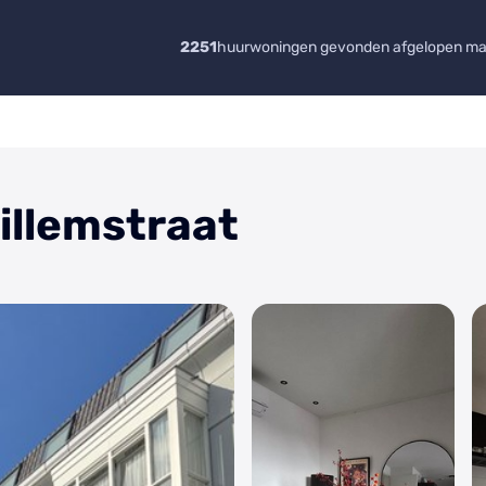
2251
huurwoningen gevonden afgelopen m
Willemstraat