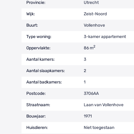
Provincie:
Utrecht
Wijk:
Zeist-Noord
Buurt:
Vollenhove
Type woning:
3-kamer appartement
2
Oppervlakte:
86 m
Aantal kamers:
3
Aantal slaapkamers:
2
Aantal badkamers:
1
Postcode:
3706AA
Straatnaam:
Laan van Vollenhove
Bouwjaar:
1971
Huisdieren:
Niet toegestaan