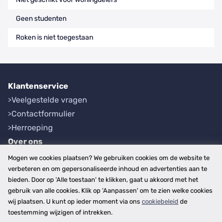
Geen studenten
Roken is niet toegestaan
Klantenservice
Veelgestelde vragen
Contactformulier
Herroeping
Over ons
Bedrijfsgegevens
Mogen we cookies plaatsen? We gebruiken cookies om de website te
Werkwijze
verbeteren en om gepersonaliseerde inhoud en advertenties aan te
bieden. Door op 'Alle toestaan' te klikken, gaat u akkoord met het
Overzichten
gebruik van alle cookies. Klik op 'Aanpassen' om te zien welke cookies
Plaatsen
wij plaatsen. U kunt op ieder moment via ons
cookiebeleid
de
Provincies
toestemming wijzigen of intrekken.