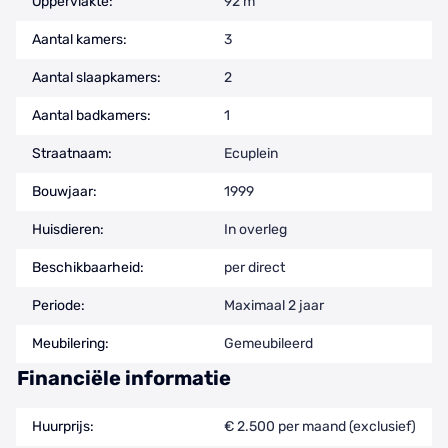
Oppervlakte:
92 m
Aantal kamers:
3
Aantal slaapkamers:
2
Aantal badkamers:
1
Straatnaam:
Ecuplein
Bouwjaar:
1999
Huisdieren:
In overleg
Beschikbaarheid:
per direct
Periode:
Maximaal 2 jaar
Meubilering:
Gemeubileerd
Financiële informatie
Huurprijs:
€ 2.500 per maand (exclusief)