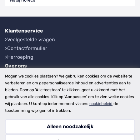
Nabij horeca
Klantenservice
Veelgestelde vragen
Contactformulier
Herroeping
Over ons
Bedrijfsgegevens
Mogen we cookies plaatsen? We gebruiken cookies om de website te
Werkwijze
verbeteren en om gepersonaliseerde inhoud en advertenties aan te
bieden. Door op 'Alle toestaan' te klikken, gaat u akkoord met het
Overzichten
gebruik van alle cookies. Klik op 'Aanpassen' om te zien welke cookies
Plaatsen
wij plaatsen. U kunt op ieder moment via ons
cookiebeleid
de
Provincies
toestemming wijzigen of intrekken.
Alleen noodzakelijk
Copyright © 2026