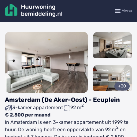
Menu
+30
Amsterdam (De Aker-Oost) - Ecuplein
2
3-kamer appartement
92 m
€ 2.500 per maand
In Amsterdam is een 3-kamer appartement uit 1999 te
2
huur. De woning heeft een oppervlakte van 92 m
en
bestaat uit 3 kamers. De huurprijs bedraagt € 2.500