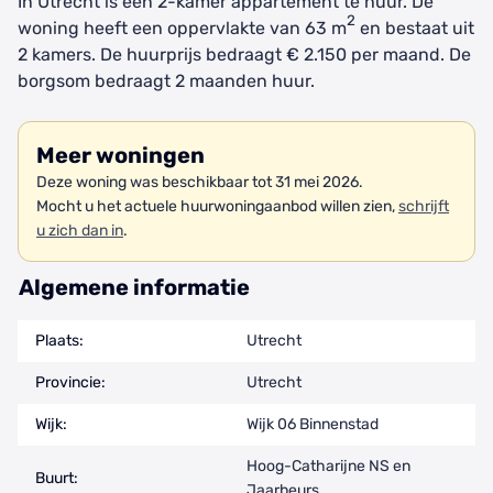
In Utrecht is een 2-kamer appartement te huur. De
2
woning heeft een oppervlakte van 63 m
en bestaat uit
2 kamers. De huurprijs bedraagt € 2.150 per maand. De
borgsom bedraagt 2 maanden huur.
Meer woningen
Deze woning was beschikbaar tot 31 mei 2026.
Mocht u het actuele huurwoningaanbod willen zien,
schrijft
u zich dan in
.
Algemene informatie
Plaats:
Utrecht
Provincie:
Utrecht
Wijk:
Wijk 06 Binnenstad
Hoog-Catharijne NS en
Buurt:
Jaarbeurs