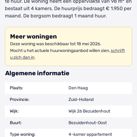
te huur. De woning heeft een oppervlakte van 98 m
en
bestaat uit 4 kamers. De huurprijs bedraagt € 1.950 per
maand. De borgsom bedraagt 1 maand huur.
Meer woningen
Deze woning was beschikbaar tot 18 mei 2026.
Mocht u het actuele huurwoningaanbod willen zien,
schrijft
u zich dan in
.
Algemene informatie
Plaats:
Den Haag
Provincie:
Zuid-Holland
Wijk:
Wijk 26 Bezuidenhout
Buurt:
Bezuidenhout-Oost
Type woning:
4-kamer appartement