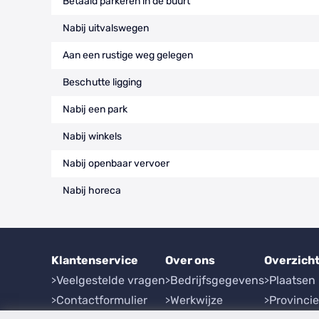
Betaald parkeren in de buurt
Nabij uitvalswegen
Aan een rustige weg gelegen
Beschutte ligging
Nabij een park
Nabij winkels
Nabij openbaar vervoer
Nabij horeca
Klantenservice
Over ons
Overzich
Veelgestelde vragen
Bedrijfsgegevens
Plaatsen
Contactformulier
Werkwijze
Provinci