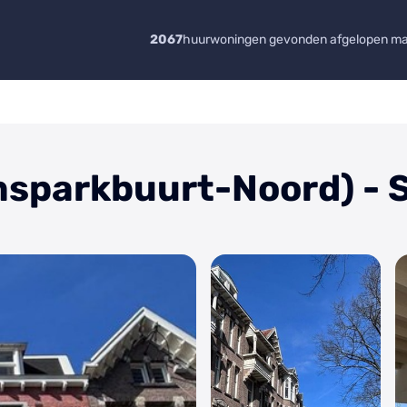
2067
huurwoningen gevonden afgelopen m
msparkbuurt-Noord) - 