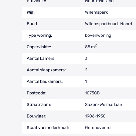
Provincie:
Noord-Holland
Wijk:
Willemspark
Buurt:
Willemsparkbuurt-Noord
Type woning:
bovenwoning
2
Oppervlakte:
85 m
Aantal kamers:
3
Aantal slaapkamers:
2
Aantal badkamers:
1
Postcode:
1075CB
Straatnaam:
Saxen-Weimarlaan
Bouwjaar:
1906-1930
Staat van onderhoud:
Gerenoveerd