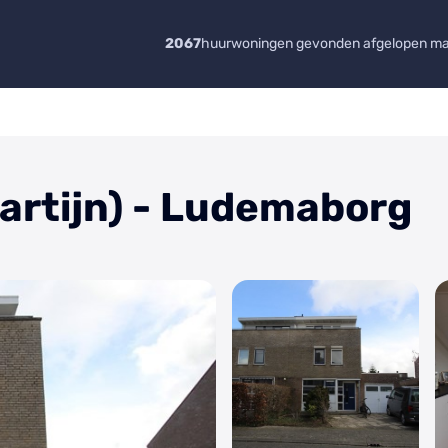
2067
huurwoningen gevonden afgelopen m
artijn) - Ludemaborg