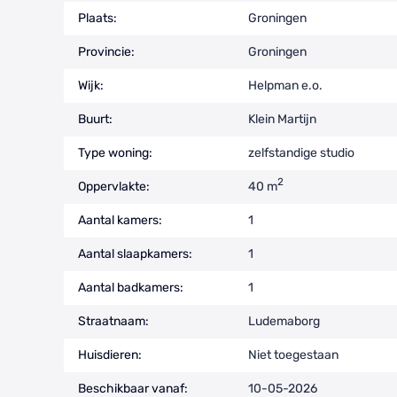
Plaats:
Groningen
Provincie:
Groningen
Wijk:
Helpman e.o.
Buurt:
Klein Martijn
Type woning:
zelfstandige studio
2
Oppervlakte:
40 m
Aantal kamers:
1
Aantal slaapkamers:
1
Aantal badkamers:
1
Straatnaam:
Ludemaborg
Huisdieren:
Niet toegestaan
Beschikbaar vanaf:
10-05-2026