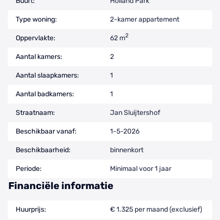
Buurt:
Holland Park
Type woning:
2-kamer appartement
2
Oppervlakte:
62 m
Aantal kamers:
2
Aantal slaapkamers:
1
Aantal badkamers:
1
Straatnaam:
Jan Sluijtershof
Beschikbaar vanaf:
1-5-2026
Beschikbaarheid:
binnenkort
Periode:
Minimaal voor 1 jaar
Financiële informatie
Huurprijs:
€ 1.325 per maand (exclusief)