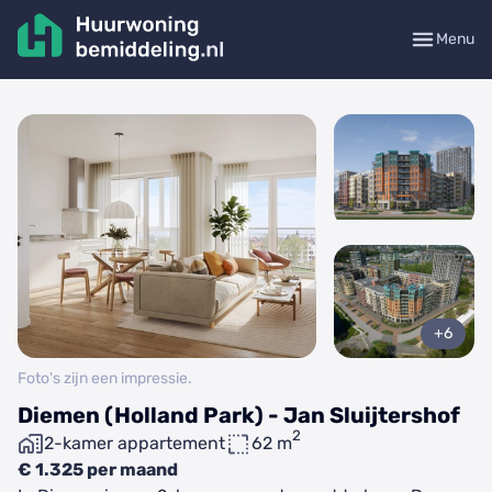
Menu
+6
Foto's zijn een impressie.
Diemen (Holland Park) - Jan Sluijtershof
2
2-kamer appartement
62 m
€ 1.325 per maand