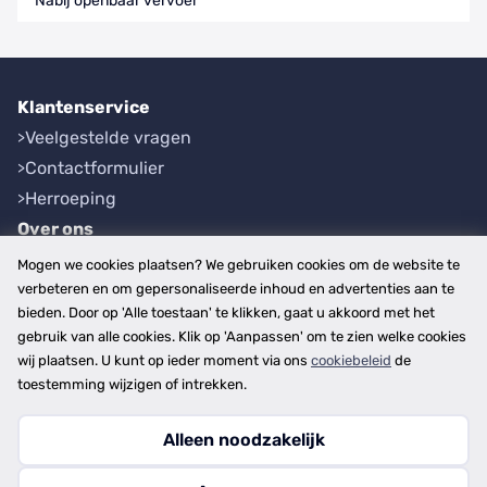
Nabij openbaar vervoer
Klantenservice
Veelgestelde vragen
Contactformulier
Herroeping
Over ons
Bedrijfsgegevens
Mogen we cookies plaatsen? We gebruiken cookies om de website te
Werkwijze
verbeteren en om gepersonaliseerde inhoud en advertenties aan te
bieden. Door op 'Alle toestaan' te klikken, gaat u akkoord met het
Overzichten
gebruik van alle cookies. Klik op 'Aanpassen' om te zien welke cookies
Plaatsen
wij plaatsen. U kunt op ieder moment via ons
cookiebeleid
de
Provincies
toestemming wijzigen of intrekken.
Alleen noodzakelijk
Copyright © 2026