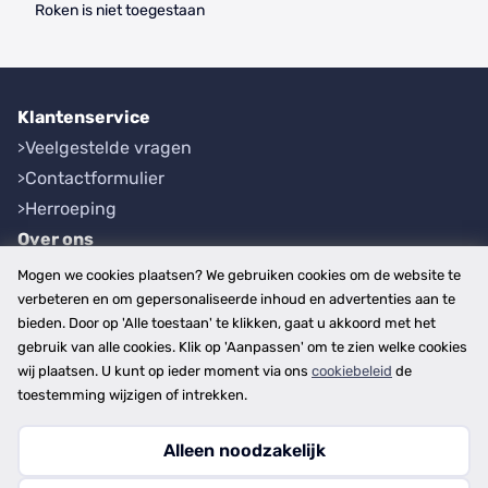
Roken is niet toegestaan
Klantenservice
Veelgestelde vragen
Contactformulier
Herroeping
Over ons
Bedrijfsgegevens
Mogen we cookies plaatsen? We gebruiken cookies om de website te
Werkwijze
verbeteren en om gepersonaliseerde inhoud en advertenties aan te
bieden. Door op 'Alle toestaan' te klikken, gaat u akkoord met het
Overzichten
gebruik van alle cookies. Klik op 'Aanpassen' om te zien welke cookies
Plaatsen
wij plaatsen. U kunt op ieder moment via ons
cookiebeleid
de
Provincies
toestemming wijzigen of intrekken.
Alleen noodzakelijk
Copyright © 2026