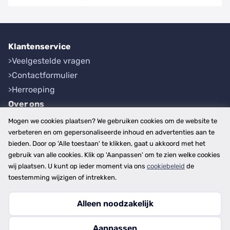
Klantenservice
Veelgestelde vragen
Contactformulier
Herroeping
Over ons
Bedrijfsgegevens
Mogen we cookies plaatsen? We gebruiken cookies om de website te
Werkwijze
verbeteren en om gepersonaliseerde inhoud en advertenties aan te
bieden. Door op 'Alle toestaan' te klikken, gaat u akkoord met het
Overzichten
gebruik van alle cookies. Klik op 'Aanpassen' om te zien welke cookies
Plaatsen
wij plaatsen. U kunt op ieder moment via ons
cookiebeleid
de
Provincies
toestemming wijzigen of intrekken.
Alleen noodzakelijk
Copyright © 2026
Aanpassen
disclaimer