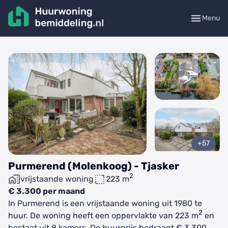
Menu
+57
Purmerend (Molenkoog) - Tjasker
2
vrijstaande woning
223 m
€ 3.300 per maand
In Purmerend is een vrijstaande woning uit 1980 te
2
huur. De woning heeft een oppervlakte van 223 m
en
bestaat uit 8 kamers. De huurprijs bedraagt € 3.300