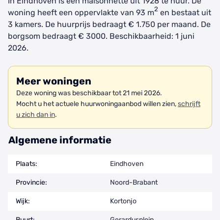
In Eindhoven is een maisonnette uit 1928 te huur. De
2
woning heeft een oppervlakte van 93 m
en bestaat uit
3 kamers. De huurprijs bedraagt € 1.750 per maand. De
borgsom bedraagt € 3000. Beschikbaarheid: 1 juni
2026.
Meer woningen
Deze woning was beschikbaar tot 21 mei 2026.
Mocht u het actuele huurwoningaanbod willen zien,
schrijft
u zich dan in
.
Algemene informatie
Plaats:
Eindhoven
Provincie:
Noord-Brabant
Wijk:
Kortonjo
Buurt:
Gerardusplein