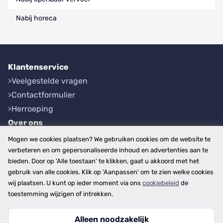
Nabij horeca
Klantenservice
Veelgestelde vragen
Contactformulier
Herroeping
Over ons
Bedrijfsgegevens
Mogen we cookies plaatsen? We gebruiken cookies om de website te
Werkwijze
verbeteren en om gepersonaliseerde inhoud en advertenties aan te
bieden. Door op 'Alle toestaan' te klikken, gaat u akkoord met het
Overzichten
gebruik van alle cookies. Klik op 'Aanpassen' om te zien welke cookies
Plaatsen
wij plaatsen. U kunt op ieder moment via ons
cookiebeleid
de
Provincies
toestemming wijzigen of intrekken.
Alleen noodzakelijk