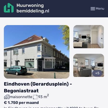
Menu
+5
Eindhoven (Gerardusplein) -
Begoniastraat
2
maisonnette
93 m
€ 1.750 per maand