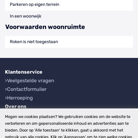
Parkeren op eigen terrein
In een woonwijk
Voorwaarden woonruimte
Roken is niet toegestaan
Klantenservice
Veelgestelde vragen
Contactformulier
Herroeping
Over ons
Bedrijfsgegevens
Mogen we cookies plaatsen? We gebruiken cookies om de website te
Werkwijze
verbeteren en om gepersonaliseerde inhoud en advertenties aan te
bieden. Door op 'Alle toestaan' te klikken, gaat u akkoord met het
Overzichten
gebruik van alle cookies. Klik op 'Aanpassen' om te zien welke cookies