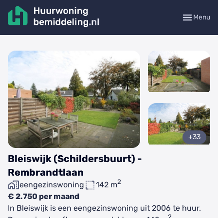
Menu
+33
Bleiswijk (Schildersbuurt) -
Rembrandtlaan
2
eengezinswoning
142 m
€ 2.750 per maand
In Bleiswijk is een eengezinswoning uit 2006 te huur.
2