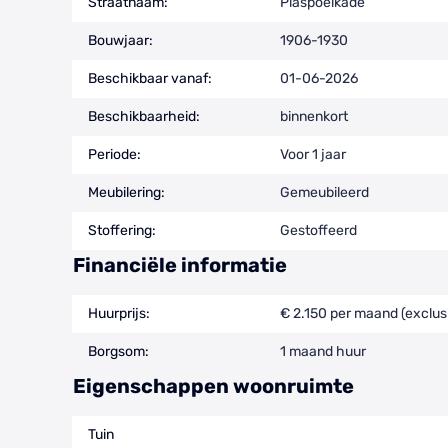
Straatnaam:
Plaspoelkade
Bouwjaar:
1906-1930
Beschikbaar vanaf:
01-06-2026
Beschikbaarheid:
binnenkort
Periode:
Voor 1 jaar
Meubilering:
Gemeubileerd
Stoffering:
Gestoffeerd
Financiële informatie
Huurprijs:
€ 2.150 per maand (exclus
Borgsom:
1 maand huur
Eigenschappen woonruimte
Tuin