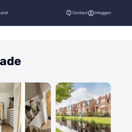
aand
Contact
Inloggen
kade