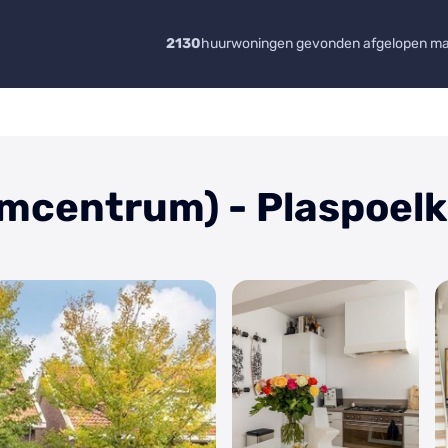
2130
huurwoningen gevonden afgelopen m
mcentrum) - Plaspoel