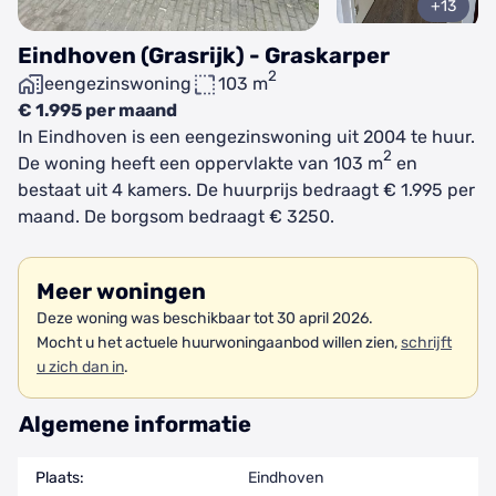
+13
Eindhoven (Grasrijk) - Graskarper
2
eengezinswoning
103 m
€ 1.995 per maand
In Eindhoven is een eengezinswoning uit 2004 te huur.
2
De woning heeft een oppervlakte van 103 m
en
bestaat uit 4 kamers. De huurprijs bedraagt € 1.995 per
maand. De borgsom bedraagt € 3250.
Meer woningen
Deze woning was beschikbaar tot 30 april 2026.
Mocht u het actuele huurwoningaanbod willen zien,
schrijft
u zich dan in
.
Algemene informatie
Plaats:
Eindhoven