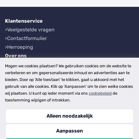
Klantenservice
Veelgestelde vragen
Contactformulier
Herroeping
Over ons
Bedrijfsgegevens
Mogen we cookies plaatsen? We gebruiken cookies om de website te
Werkwijze
verbeteren en om gepersonaliseerde inhoud en advertenties aan te
bieden. Door op 'Alle toestaan' te klikken, gaat u akkoord met het
Overzichten
gebruik van alle cookies. Klik op 'Aanpassen' om te zien welke cookies
Plaatsen
wij plaatsen. U kunt op ieder moment via ons
cookiebeleid
de
Provincies
toestemming wijzigen of intrekken.
Alleen noodzakelijk
Copyright © 2026
Aanpassen
disclaimer