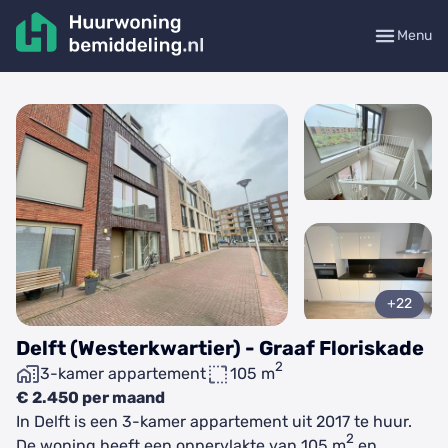
Menu
+22
Delft (Westerkwartier) - Graaf Floriskade
2
3-kamer appartement
105 m
€ 2.450 per maand
In Delft is een 3-kamer appartement uit 2017 te huur.
2
De woning heeft een oppervlakte van 105 m
en