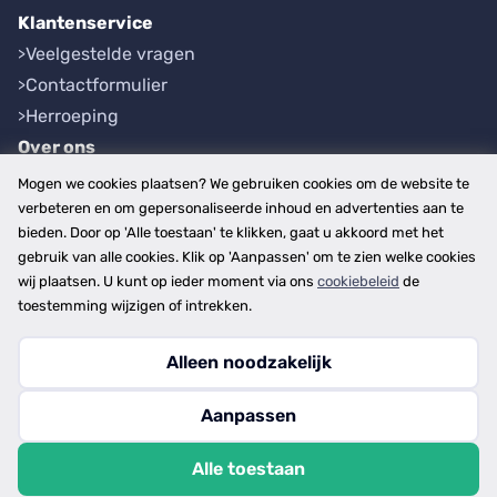
Klantenservice
Veelgestelde vragen
Contactformulier
Herroeping
Over ons
Bedrijfsgegevens
Mogen we cookies plaatsen? We gebruiken cookies om de website te
Werkwijze
verbeteren en om gepersonaliseerde inhoud en advertenties aan te
bieden. Door op 'Alle toestaan' te klikken, gaat u akkoord met het
Overzichten
gebruik van alle cookies. Klik op 'Aanpassen' om te zien welke cookies
Plaatsen
wij plaatsen. U kunt op ieder moment via ons
cookiebeleid
de
Provincies
toestemming wijzigen of intrekken.
Alleen noodzakelijk
Copyright © 2026
Aanpassen
disclaimer
privacy- en cookiebeleid
Alle toestaan
algemene voorwaarden