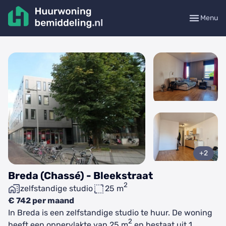
Menu
+2
Breda (Chassé) - Bleekstraat
2
zelfstandige studio
25 m
€ 742 per maand
In Breda is een zelfstandige studio te huur. De woning
2
heeft een oppervlakte van 25 m
en bestaat uit 1