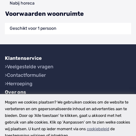
Nabij horeca
Voorwaarden woonruimte
Geschikt voor 1 persoon
Klantenservice
Veelgestelde vragen
Contactformulier
Herroeping
Over ons
Bedrijfsgegevens
Mogen we cookies plaatsen? We gebruiken cookies om de website te
Werkwijze
verbeteren en om gepersonaliseerde inhoud en advertenties aan te
bieden. Door op 'Alle toestaan' te klikken, gaat u akkoord met het
Overzichten
gebruik van alle cookies. Klik op 'Aanpassen' om te zien welke cookies
Plaatsen
wij plaatsen. U kunt op ieder moment via ons
cookiebeleid
de
Provincies
toestemming wijzigen of intrekken.