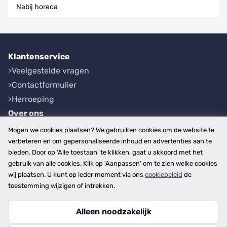
Nabij horeca
Klantenservice
Veelgestelde vragen
Contactformulier
Herroeping
Over ons
Bedrijfsgegevens
Mogen we cookies plaatsen? We gebruiken cookies om de website te
Werkwijze
verbeteren en om gepersonaliseerde inhoud en advertenties aan te
bieden. Door op 'Alle toestaan' te klikken, gaat u akkoord met het
Overzichten
gebruik van alle cookies. Klik op 'Aanpassen' om te zien welke cookies
Plaatsen
wij plaatsen. U kunt op ieder moment via ons
cookiebeleid
de
Provincies
toestemming wijzigen of intrekken.
Alleen noodzakelijk
Copyright © 2026