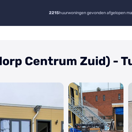
2215
huurwoningen gevonden afgelopen m
orp Centrum Zuid) - 