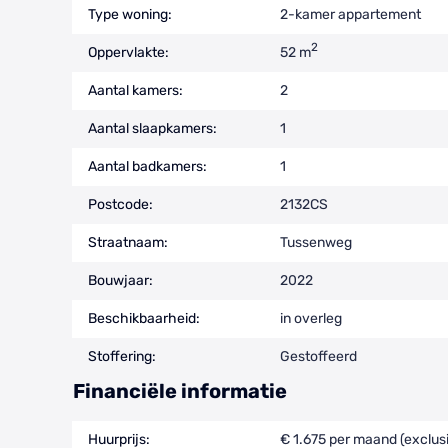
Type woning:
2-kamer appartement
2
Oppervlakte:
52 m
Aantal kamers:
2
Aantal slaapkamers:
1
Aantal badkamers:
1
Postcode:
2132CS
Straatnaam:
Tussenweg
Bouwjaar:
2022
Beschikbaarheid:
in overleg
Stoffering:
Gestoffeerd
Financiële informatie
Huurprijs:
€ 1.675 per maand (exclusi