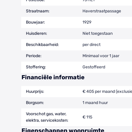
Straatnaam:
Haverstraatpassage
Bouwjaar:
1929
Huisdieren:
Niet toegestaan
Beschikbaarheid:
per direct
Periode:
Minimaal voor 1 jaar
Stoffering:
Gestoffeerd
Financiële informatie
Huurprijs:
€ 405 per maand (exclusie
Borgsom:
1 maand huur
Voorschot gas, water,
€ 115
elektra, servicekosten:
Eigenschappen woonruimte