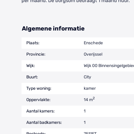
per maand. De borgsom bedraagt 1 maand huur.
Algemene informatie
Plaats:
Enschede
Provincie:
Overijssel
Wijk:
Wijk 00 Binnensingelgebie
Buurt:
City
Type woning:
kamer
2
Oppervlakte:
14 m
Aantal kamers:
1
Aantal badkamers:
1
Postcode:
7511ET