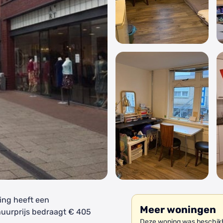
ing heeft een
Meer woningen
huurprijs bedraagt € 405
Deze woning was beschikba