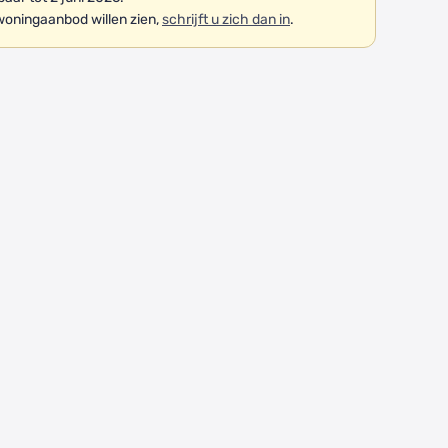
woningaanbod willen zien,
schrijft u zich dan in
.