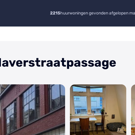
2215
huurwoningen gevonden afgelopen m
 Haverstraatpassage