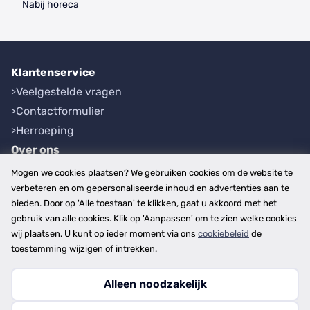
Nabij horeca
Klantenservice
Veelgestelde vragen
Contactformulier
Herroeping
Over ons
Bedrijfsgegevens
Mogen we cookies plaatsen? We gebruiken cookies om de website te
Werkwijze
verbeteren en om gepersonaliseerde inhoud en advertenties aan te
bieden. Door op 'Alle toestaan' te klikken, gaat u akkoord met het
Overzichten
gebruik van alle cookies. Klik op 'Aanpassen' om te zien welke cookies
Plaatsen
wij plaatsen. U kunt op ieder moment via ons
cookiebeleid
de
Provincies
toestemming wijzigen of intrekken.
Alleen noodzakelijk
Copyright © 2026