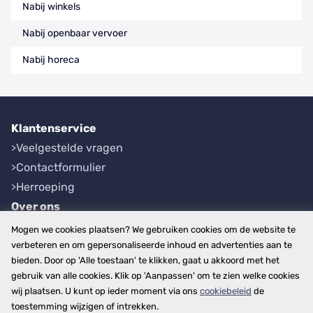
Nabij winkels
Nabij openbaar vervoer
Nabij horeca
Klantenservice
Veelgestelde vragen
Contactformulier
Herroeping
Over ons
Bedrijfsgegevens
Mogen we cookies plaatsen? We gebruiken cookies om de website te
Werkwijze
verbeteren en om gepersonaliseerde inhoud en advertenties aan te
bieden. Door op 'Alle toestaan' te klikken, gaat u akkoord met het
Overzichten
gebruik van alle cookies. Klik op 'Aanpassen' om te zien welke cookies
Plaatsen
wij plaatsen. U kunt op ieder moment via ons
cookiebeleid
de
Provincies
toestemming wijzigen of intrekken.