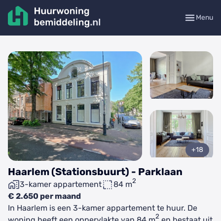
Menu
+18
Haarlem (Stationsbuurt) - Parklaan
2
3-kamer appartement
84 m
€ 2.650 per maand
In Haarlem is een 3-kamer appartement te huur. De
2
woning heeft een oppervlakte van 84 m
en bestaat uit