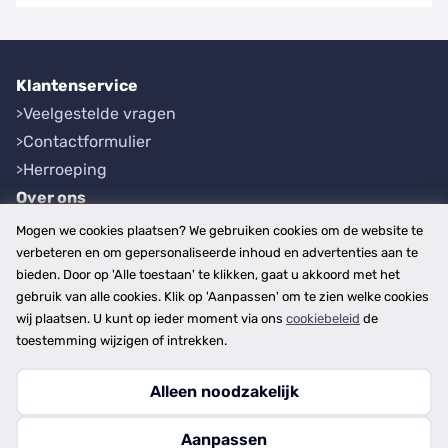
Klantenservice
Veelgestelde vragen
Contactformulier
Herroeping
Over ons
Bedrijfsgegevens
Mogen we cookies plaatsen? We gebruiken cookies om de website te
Werkwijze
verbeteren en om gepersonaliseerde inhoud en advertenties aan te
bieden. Door op 'Alle toestaan' te klikken, gaat u akkoord met het
Overzichten
gebruik van alle cookies. Klik op 'Aanpassen' om te zien welke cookies
Plaatsen
wij plaatsen. U kunt op ieder moment via ons
cookiebeleid
de
Provincies
toestemming wijzigen of intrekken.
Alleen noodzakelijk
Copyright © 2026
Aanpassen
disclaimer