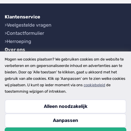
Klantenservice
Veelgestelde vragen
Contactformulier
Herroeping
Over ons
Bedrijfsgegevens
Mogen we cookies plaatsen? We gebruiken cookies om de website te
Werkwijze
verbeteren en om gepersonaliseerde inhoud en advertenties aan te
bieden. Door op 'Alle toestaan' te klikken, gaat u akkoord met het
Overzichten
gebruik van alle cookies. Klik op 'Aanpassen' om te zien welke cookies
Plaatsen
wij plaatsen. U kunt op ieder moment via ons
cookiebeleid
de
Provincies
toestemming wijzigen of intrekken.
Alleen noodzakelijk
Copyright © 2026
Aanpassen
disclaimer
privacy- en cookiebeleid