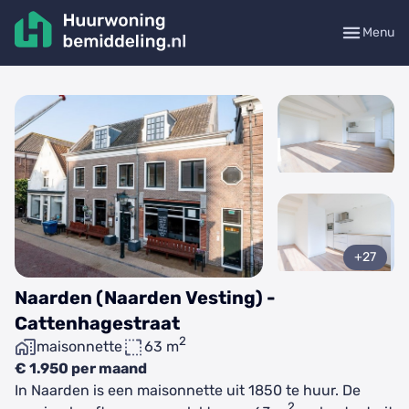
Menu
+27
Naarden (Naarden Vesting) -
Cattenhagestraat
2
maisonnette
63 m
€ 1.950 per maand
In Naarden is een maisonnette uit 1850 te huur. De
2