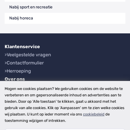
Nabij sport en recreatie
Nabij horeca
Klantenservice
Veelgestelde vragen
Contactformulier
Herroeping
Over ons
Bedrijfsgegevens
Mogen we cookies plaatsen? We gebruiken cookies om de website te
Werkwijze
verbeteren en om gepersonaliseerde inhoud en advertenties aan te
bieden. Door op 'Alle toestaan' te klikken, gaat u akkoord met het
Overzichten
gebruik van alle cookies. Klik op 'Aanpassen' om te zien welke cookies
Plaatsen
wij plaatsen. U kunt op ieder moment via ons
cookiebeleid
de
Provincies
toestemming wijzigen of intrekken.