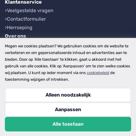
Klantenservice
Veelgestelde vragen
Contactformulier
Herroeping
Over ons
Bedrijfsgegevens
Mogen we cookies plaatsen? We gebruiken cookies om de website te
Werkwijze
verbeteren en om gepersonaliseerde inhoud en advertenties aan te
bieden. Door op 'Alle toestaan' te klikken, gaat u akkoord met het
Overzichten
gebruik van alle cookies. Klik op 'Aanpassen' om te zien welke cookies
Plaatsen
wij plaatsen. U kunt op ieder moment via ons
cookiebeleid
de
Provincies
toestemming wijzigen of intrekken.
Alleen noodzakelijk
Copyright © 2026
Aanpassen
disclaimer
privacy- en cookiebeleid
Alle toestaan
algemene voorwaarden