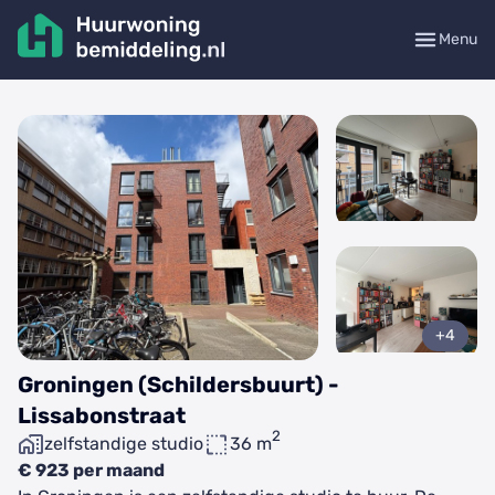
Menu
+4
Groningen (Schildersbuurt) -
Lissabonstraat
2
zelfstandige studio
36 m
€ 923 per maand