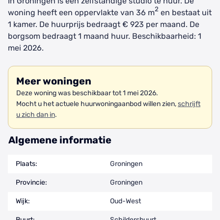
In Groningen is een zelfstandige studio te huur. De
2
woning heeft een oppervlakte van 36 m
en bestaat uit
1 kamer. De huurprijs bedraagt € 923 per maand. De
borgsom bedraagt 1 maand huur. Beschikbaarheid: 1
mei 2026.
Meer woningen
Deze woning was beschikbaar tot 1 mei 2026.
Mocht u het actuele huurwoningaanbod willen zien,
schrijft
u zich dan in
.
Algemene informatie
Plaats:
Groningen
Provincie:
Groningen
Wijk:
Oud-West
Buurt:
Schildersbuurt