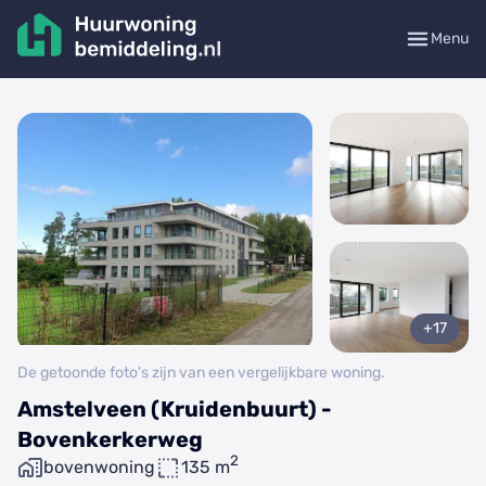
Menu
+17
De getoonde foto's zijn van een vergelijkbare woning.
Amstelveen (Kruidenbuurt) -
Bovenkerkerweg
2
bovenwoning
135 m