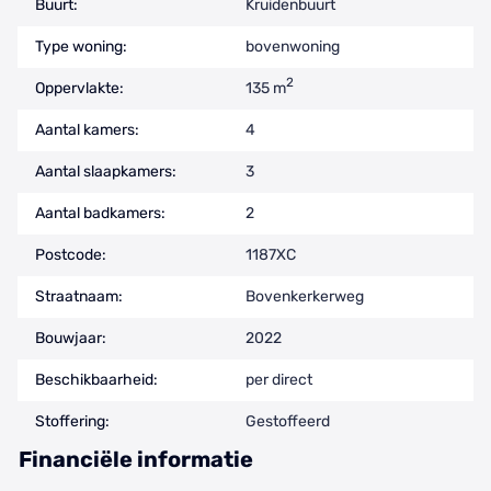
Buurt:
Kruidenbuurt
Type woning:
bovenwoning
2
Oppervlakte:
135 m
Aantal kamers:
4
Aantal slaapkamers:
3
Aantal badkamers:
2
Postcode:
1187XC
Straatnaam:
Bovenkerkerweg
Bouwjaar:
2022
Beschikbaarheid:
per direct
Stoffering:
Gestoffeerd
Financiële informatie