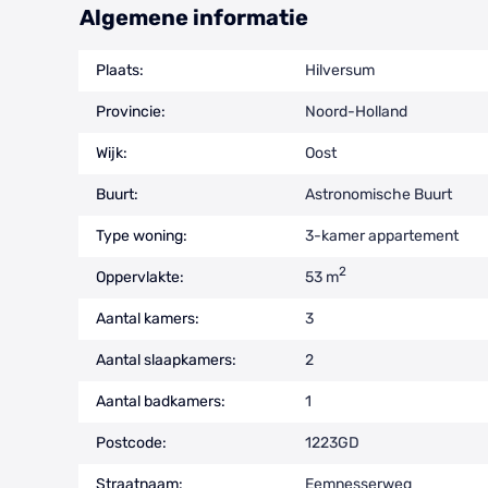
Algemene informatie
Plaats:
Hilversum
Provincie:
Noord-Holland
Wijk:
Oost
Buurt:
Astronomische Buurt
Type woning:
3-kamer appartement
2
Oppervlakte:
53 m
Aantal kamers:
3
Aantal slaapkamers:
2
Aantal badkamers:
1
Postcode:
1223GD
Straatnaam:
Eemnesserweg