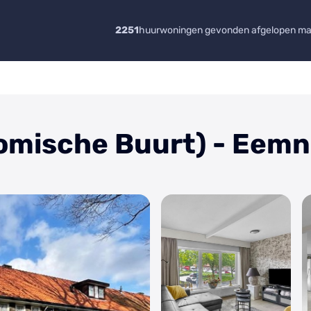
2251
huurwoningen gevonden afgelopen m
omische Buurt) - Eem