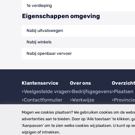
1e verdieping
Eigenschappen omgeving
Nabij uitvalswegen
Nabij winkels
Nabij openbaar vervoer
Klantenservice
Over ons
Overzich
Veelgestelde vragen
Bedrijfsgegevens
Plaatsen
Contactformulier
Werkwijze
Provinci
Herroeping
Mogen we cookies plaatsen? We gebruiken cookies om de websi
advertenties aan te bieden. Door op 'Alle toestaan' te klikken, g
'Aanpassen' om te zien welke cookies wij plaatsen. U kunt op 
disclaimer
privacy- en cookiebeleid
algemen
Copyright © 2026
wijzigen of intrekken.