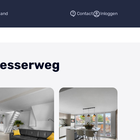
aand
Contact
Inloggen
nesserweg