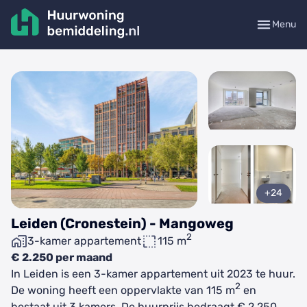
Menu
+24
Leiden (Cronestein) - Mangoweg
2
3-kamer appartement
115 m
€ 2.250 per maand
In Leiden is een 3-kamer appartement uit 2023 te huur.
2
De woning heeft een oppervlakte van 115 m
en
bestaat uit 3 kamers. De huurprijs bedraagt € 2.250