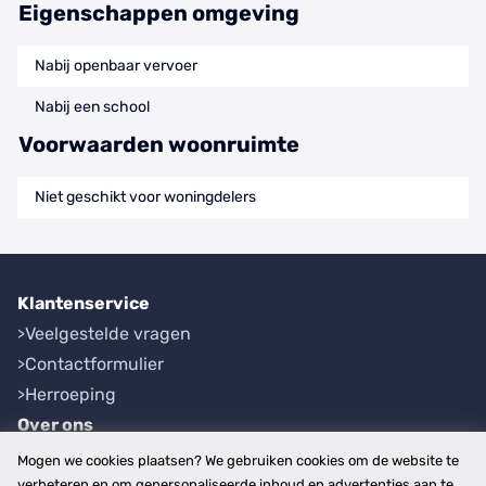
Eigenschappen omgeving
Nabij openbaar vervoer
Nabij een school
Voorwaarden woonruimte
Niet geschikt voor woningdelers
Klantenservice
Veelgestelde vragen
Contactformulier
Herroeping
Over ons
Bedrijfsgegevens
Mogen we cookies plaatsen? We gebruiken cookies om de website te
Werkwijze
verbeteren en om gepersonaliseerde inhoud en advertenties aan te