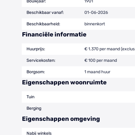
Bouwjaar:
1901
Beschikbaar vanaf:
01-06-2026
Beschikbaarheid:
binnenkort
Financiële informatie
Huurprijs:
€ 1.370 per maand (exclus
Servicekosten:
€ 100 per maand
Borgsom:
1 maand huur
Eigenschappen woonruimte
Tuin
Berging
Eigenschappen omgeving
Nabij winkels