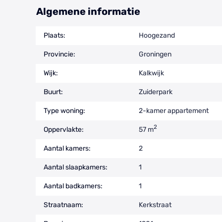
Algemene informatie
Plaats:
Hoogezand
Provincie:
Groningen
Wijk:
Kalkwijk
Buurt:
Zuiderpark
Type woning:
2-kamer appartement
2
Oppervlakte:
57 m
Aantal kamers:
2
Aantal slaapkamers:
1
Aantal badkamers:
1
Straatnaam:
Kerkstraat