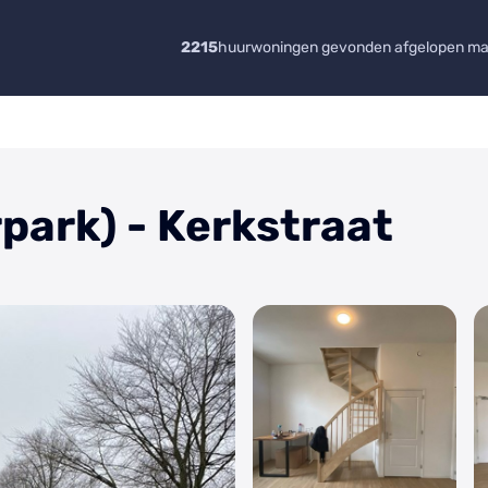
2215
huurwoningen gevonden afgelopen m
park) - Kerkstraat