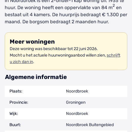
In Noordbroek is een 2-onder-1 kap woning uit 1935 te
2
huur. De woning heeft een oppervlakte van 84 m
en
bestaat uit 4 kamers. De huurprijs bedraagt € 1.300 per
maand. De borgsom bedraagt 2 maanden huur.
Meer woningen
Deze woning was beschikbaar tot 22 juni 2026.
Mocht u het actuele huurwoningaanbod willen zien,
schrijft
u zich dan in
.
Algemene informatie
Plaats:
Noordbroek
Provincie:
Groningen
Wijk:
Noordbroek
Buurt:
Noordbroek Buitengebied