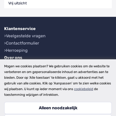
Vrij uitzicht
Klantenservice
Veelgestelde vragen
Contactformulier
Herroeping
Over ons
Bedrijfsgegevens
Mogen we cookies plaatsen? We gebruiken cookies om de website te
Werkwijze
verbeteren en om gepersonaliseerde inhoud en advertenties aan te
bieden. Door op 'Alle toestaan' te klikken, gaat u akkoord met het
Overzichten
gebruik van alle cookies. Klik op 'Aanpassen' om te zien welke cookies
Plaatsen
wij plaatsen. U kunt op ieder moment via ons
cookiebeleid
de
Provincies
toestemming wijzigen of intrekken.
Alleen noodzakelijk
Copyright © 2026