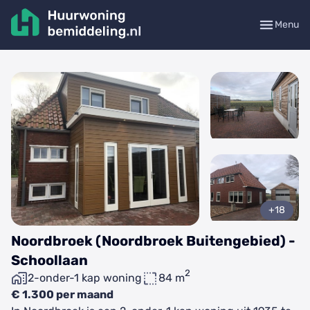
Menu
+18
Noordbroek (Noordbroek Buitengebied) -
Schoollaan
2
2-onder-1 kap woning
84 m
€ 1.300 per maand