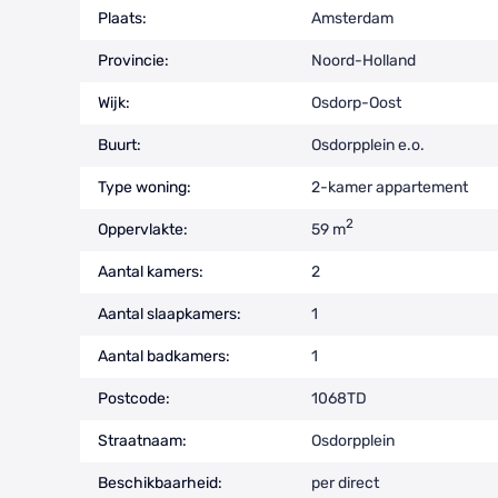
Plaats:
Amsterdam
Provincie:
Noord-Holland
Wijk:
Osdorp-Oost
Buurt:
Osdorpplein e.o.
Type woning:
2-kamer appartement
2
Oppervlakte:
59 m
Aantal kamers:
2
Aantal slaapkamers:
1
Aantal badkamers:
1
Postcode:
1068TD
Straatnaam:
Osdorpplein
Beschikbaarheid:
per direct