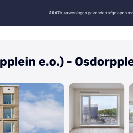
2067
huurwoningen gevonden afgelopen m
lein e.o.) - Osdorppl