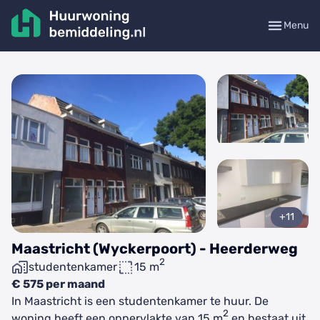
Menu
+11
Maastricht (Wyckerpoort) - Heerderweg
2
studentenkamer
15 m
€ 575 per maand
In Maastricht is een studentenkamer te huur. De
2
woning heeft een oppervlakte van 15 m
en bestaat uit