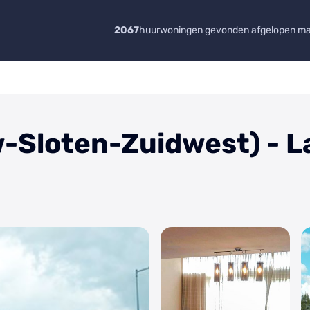
2067
huurwoningen gevonden afgelopen m
Sloten-Zuidwest) - L