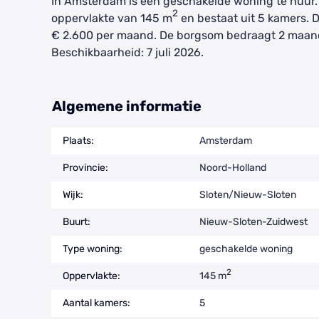
In Amsterdam is een geschakelde woning te huur.
2
oppervlakte van 145 m
en bestaat uit 5 kamers. 
€ 2.600 per maand. De borgsom bedraagt 2 maan
Beschikbaarheid: 7 juli 2026.
Algemene informatie
Plaats:
Amsterdam
Provincie:
Noord-Holland
Wijk:
Sloten/Nieuw-Sloten
Buurt:
Nieuw-Sloten-Zuidwest
Type woning:
geschakelde woning
2
Oppervlakte:
145 m
Aantal kamers:
5