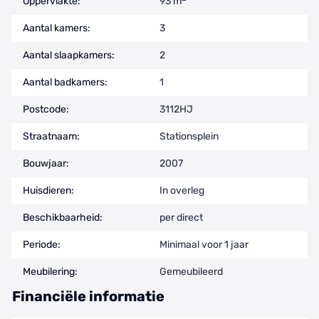
Oppervlakte:
93 m
Aantal kamers:
3
Aantal slaapkamers:
2
Aantal badkamers:
1
Postcode:
3112HJ
Straatnaam:
Stationsplein
Bouwjaar:
2007
Huisdieren:
In overleg
Beschikbaarheid:
per direct
Periode:
Minimaal voor 1 jaar
Meubilering:
Gemeubileerd
Financiële informatie