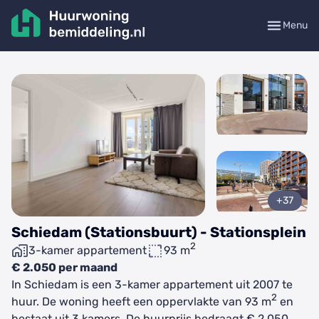
Menu
+37
Schiedam (Stationsbuurt) - Stationsplein
2
3-kamer appartement
93 m
€ 2.050 per maand
In Schiedam is een 3-kamer appartement uit 2007 te
2
huur. De woning heeft een oppervlakte van 93 m
en
bestaat uit 3 kamers. De huurprijs bedraagt € 2.050