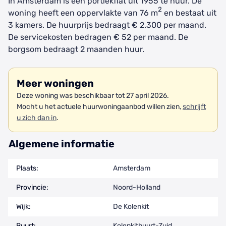
In Amsterdam is een portiekflat uit 1955 te huur. De
2
woning heeft een oppervlakte van 76 m
en bestaat uit
3 kamers. De huurprijs bedraagt € 2.300 per maand.
De servicekosten bedragen € 52 per maand. De
borgsom bedraagt 2 maanden huur.
Meer woningen
Deze woning was beschikbaar tot 27 april 2026.
Mocht u het actuele huurwoningaanbod willen zien,
schrijft
u zich dan in
.
Algemene informatie
Plaats:
Amsterdam
Provincie:
Noord-Holland
Wijk:
De Kolenkit
Buurt:
Kolenkitbuurt-Zuid