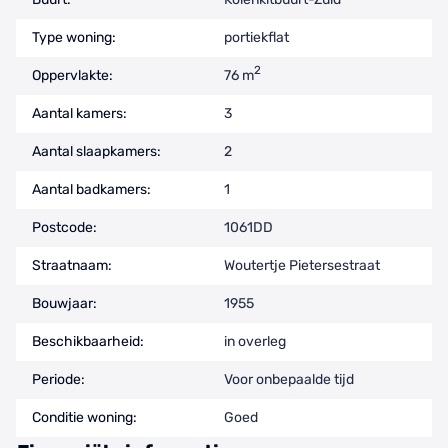
Type woning:
portiekflat
2
Oppervlakte:
76 m
Aantal kamers:
3
Aantal slaapkamers:
2
Aantal badkamers:
1
Postcode:
1061DD
Straatnaam:
Woutertje Pietersestraat
Bouwjaar:
1955
Beschikbaarheid:
in overleg
Periode:
Voor onbepaalde tijd
Conditie woning:
Goed