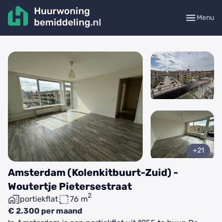
Menu
+21
Amsterdam (Kolenkitbuurt-Zuid) -
Woutertje Pietersestraat
2
portiekflat
76 m
€ 2.300 per maand