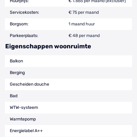
Huurprijs:
€ 1.665 per maand (exclusief)
Servicekosten:
€ 75 per maand
Borgsom:
1 maand huur
Parkeerplaats:
€ 48 per maand
Eigenschappen woonruimte
Balkon
Berging
Gescheiden douche
Bad
WTW-systeem
Warmtepomp
Energielabel A++