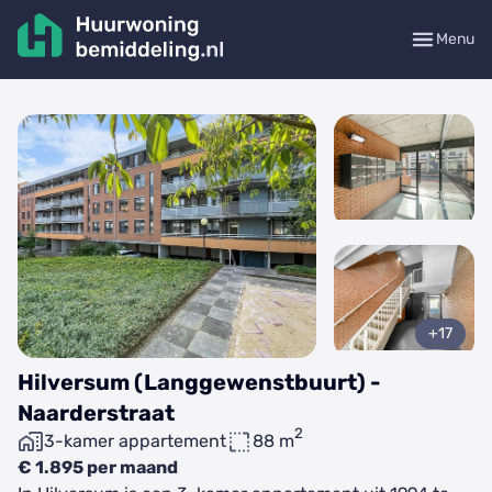
Menu
+17
Hilversum (Langgewenstbuurt) -
Naarderstraat
2
3-kamer appartement
88 m
€ 1.895 per maand