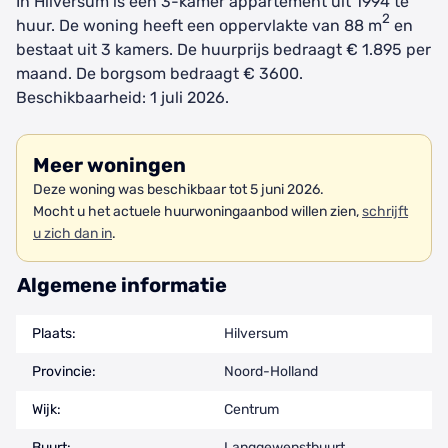
In Hilversum is een 3-kamer appartement uit 1994 te
2
huur. De woning heeft een oppervlakte van 88 m
en
bestaat uit 3 kamers. De huurprijs bedraagt € 1.895 per
maand. De borgsom bedraagt € 3600.
Beschikbaarheid: 1 juli 2026.
Meer woningen
Deze woning was beschikbaar tot 5 juni 2026.
Mocht u het actuele huurwoningaanbod willen zien,
schrijft
u zich dan in
.
Algemene informatie
Plaats:
Hilversum
Provincie:
Noord-Holland
Wijk:
Centrum
Buurt:
Langgewenstbuurt