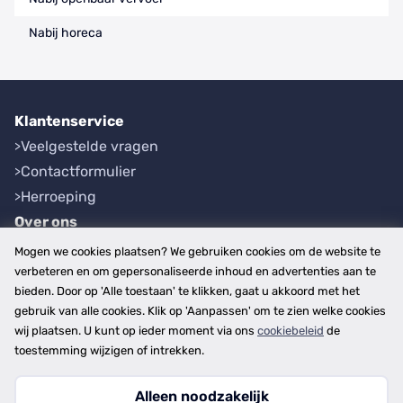
Nabij horeca
Klantenservice
Veelgestelde vragen
Contactformulier
Herroeping
Over ons
Bedrijfsgegevens
Mogen we cookies plaatsen? We gebruiken cookies om de website te
Werkwijze
verbeteren en om gepersonaliseerde inhoud en advertenties aan te
bieden. Door op 'Alle toestaan' te klikken, gaat u akkoord met het
Overzichten
gebruik van alle cookies. Klik op 'Aanpassen' om te zien welke cookies
Plaatsen
wij plaatsen. U kunt op ieder moment via ons
cookiebeleid
de
Provincies
toestemming wijzigen of intrekken.
Alleen noodzakelijk